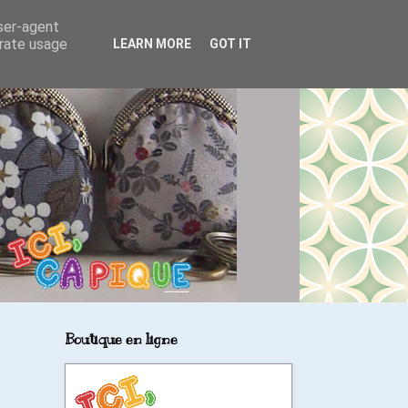
user-agent
erate usage
LEARN MORE
GOT IT
Boutique en ligne